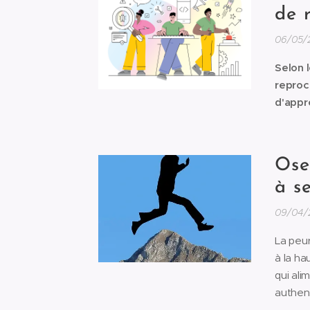
de 
06/05/
Selon 
reproc
d'appr
Ose
à s
09/04/
La peur
à la ha
qui ali
authent