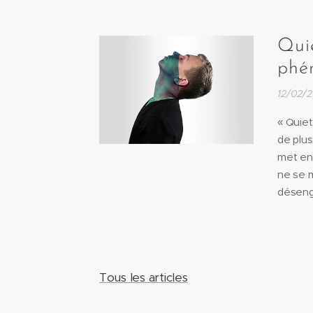
Qui
phé
12/02/
« Quiet
de plus
met en 
ne se m
déseng
Tous les articles