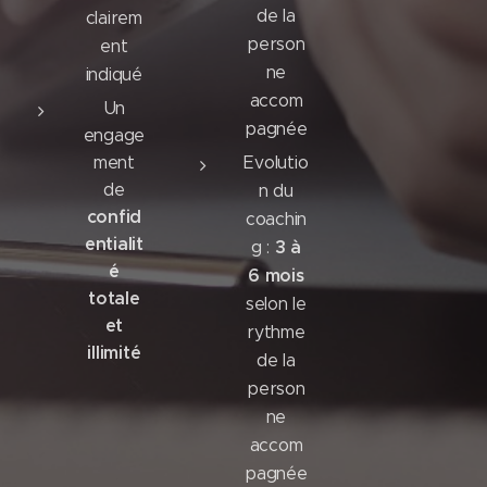
de la
clairem
person
ent
ne
indiqué
accom
Un
pagnée
engage
ment
Evolutio
de
n du
confid
coachin
entialit
3 à
g :
é
6 mois
totale
selon le
et
rythme
illimité
de la
person
ne
accom
pagnée