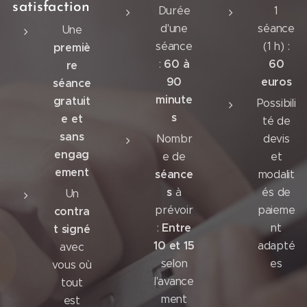
satisfaction
Durée
1
d'une
séance
Une
séance
(1 h) :
premiè
60 à
60
:
re
90
euros
séance
minute
gratuit
Possibili
s
e et
té de
sans
Nombr
devis
engag
e de
et
ement
séance
modalit
s
à
és de
Un
prévoir
paieme
contra
Entre
:
nt
t signé
10 et 15
adapté
avec
selon
es
vous où
l'avance
tout
ment
est