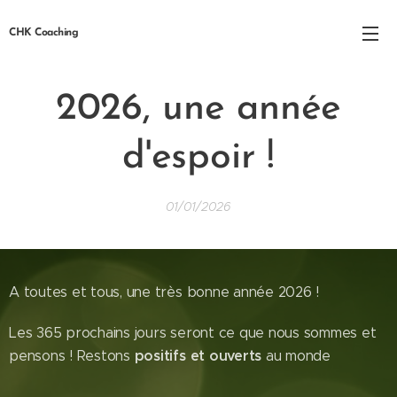
CHK Coaching
2026, une année
d'espoir !
01/01/2026
A toutes et tous, une très bonne année 2026 !
Les 365 prochains jours seront ce que nous sommes et
positifs et ouverts
pensons ! Restons
au monde